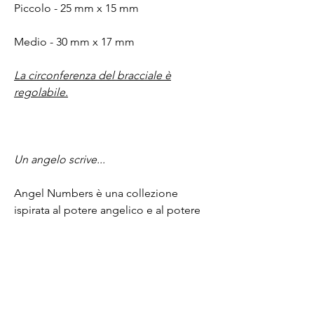
Piccolo - 25 mm x 15 mm
Medio - 30 mm x 17 mm
La circonferenza del bracciale è
regolabile.
Un angelo scrive...
Angel Numbers è una collezione
ispirata al potere angelico e al potere
delle energie universali, ogni gemma
trasmette un messaggio unico
attraverso numeri fortunati e frasi
mantra.
La collezione è ambientata in un