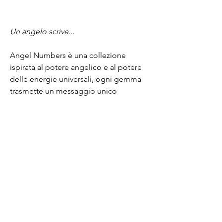
Un angelo scrive...
Angel Numbers è una collezione
ispirata al potere angelico e al potere
delle energie universali, ogni gemma
trasmette un messaggio unico
attraverso numeri fortunati e frasi
mantra.
La collezione è ambientata in un
mondo ancestrale, onirico e spirituale,
e invita le persone a catturare l'energia
positiva e usarla per raggiungere
obiettivi.