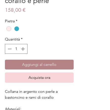
corallo e perle
Prezzo
158,00 €
Pietra
*
Quantità
*
Aggiungi al carrello
Acquista ora
Collana in argento con perle a
bastoncino e rami di corallo
Materiali: