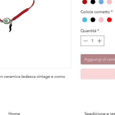
Colore cornetto
*
Quantità
*
Aggiungi al carre
on ceramica tedesca vintage e corno
Home
Spedizione e res