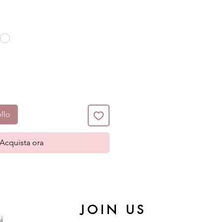
llo
Acquista ora
JOIN US
i