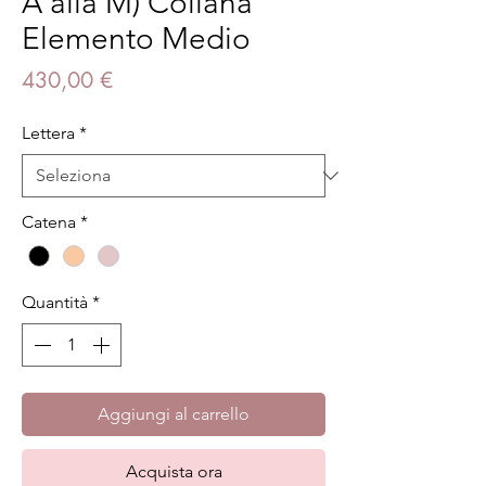
A alla M) Collana
Elemento Medio
Prezzo
430,00 €
Lettera
*
Catena
*
Quantità
*
Aggiungi al carrello
Acquista ora