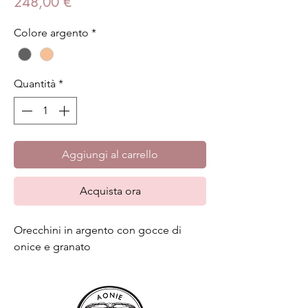
Prezzo
248,00 €
Colore argento
*
Quantità
*
Aggiungi al carrello
Acquista ora
Orecchini in argento con gocce di
onice e granato