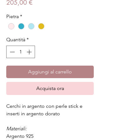
Prezzo
205,00 €
Pietra
*
Quantità
*
Aggiungi al carrello
Acquista ora
Cerchi in argento con perle stick e
inserti in argento dorato
Materiali:
Argento 925