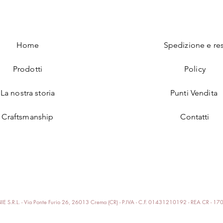
Home
Spedizione e res
Prodotti
Policy
La nostra storia
Punti Vendita
Craftsmanship
Contatti
E S.R.L. - Via Ponte Furio 26, 26013 Crema (CR) - P.IVA - C.F. 01431210192 - REA CR - 1