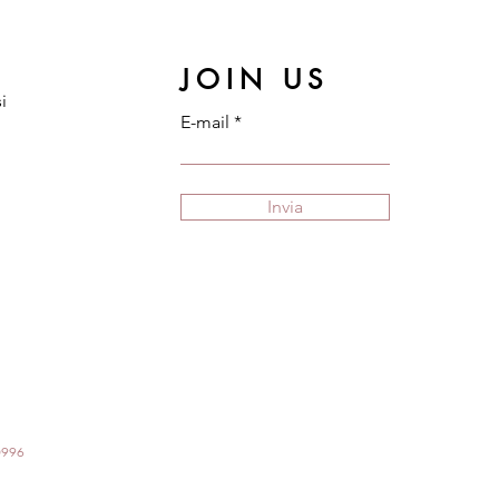
JOIN US
i
E-mail
Invia
70996